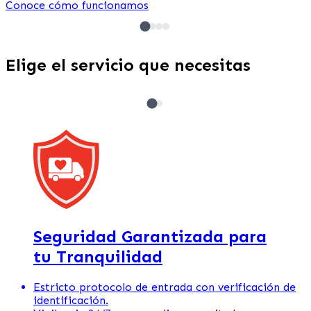
Conoce cómo funcionamos
Elige el servicio que necesitas
Bodega + Transporte
Bodega sin transporte
Embalamos y llevamos tus cosas a la bodega. No incluye
Tú llevas las cosas a la bodega.
cajas.
Más simple.
Más simple.
Más seguro.
Más seguro.
Cotizar Bodega
Menos estresante.
Seguridad Garantizada para
tu Tranquilidad
Estricto protocolo de entrada con verificación de
identificación.