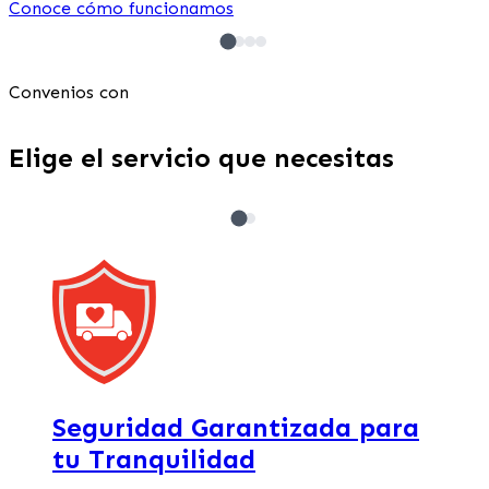
Conoce cómo funcionamos
Convenios con
Elige el servicio que necesitas
Bodega + Transporte
Bodega sin transporte
Embalamos y llevamos tus cosas a la bodega. No incluye
Tú llevas las cosas a la bodega.
cajas.
Más simple.
Más simple.
Más seguro.
Más seguro.
Cotizar Bodega
Menos estresante.
Seguridad Garantizada para
tu Tranquilidad